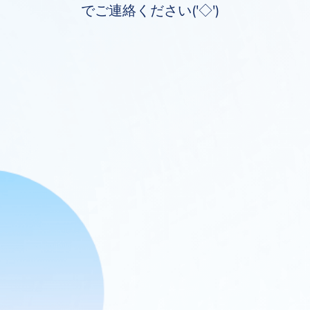
でご連絡ください('◇')ゞ